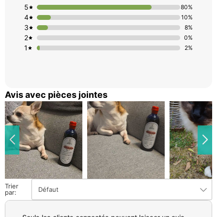
5
80%
4
10%
3
8%
2
0%
1
2%
Avis avec pièces jointes
Trier
Défaut
par: