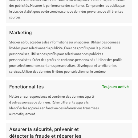
Foire aux Questions
des publicités, Mesurer la performance des contenus, Comprendre les publics par
le biais de statistiques ou de combinaisons de données provenant de différentes
Carte cadeau
sources.
Fidélité
Marketing
Rétractation et retours
Stocker et/ou accéder à des informations sur un appareil, Utiliser des données
limitées pour sélectionner la publicité, Créer des profils pour la publicité
personnalisée, Utiliser des profils pour sélectionner des publicités
CONTACT
personnalisées, Créer des profils de contenus personnalisés, Utiliser des profils
pour sélectionner des contenus personnalisés, Développer et améliorer les
bonjour@truffe-moustache.com
services, Utiliser des données limitées pour sélectionner le contenu.
02 54 34 26 78
Fonctionnalités
Toujours activé
Mettre en correspondance et combiner des données à partir
Lundi – vendredi de 9h30 à 17h30
d’autres sources de données, Relier différents appareils,
Identifier les appareils en fonction des informations transmises
36 route du Pont noir, 36200 Badecon-le-Pin
automatiquement.
Assurer la sécurité, prévenir et
détecter la fraude et réparer les