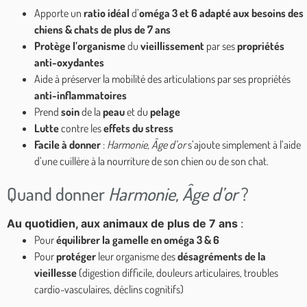
Apporte un
ratio idéal
d’
oméga 3 et 6 adapté aux besoins des
chiens & chats de plus de 7 ans
Protège
l’organisme
du
vieillissement
par ses
propriétés
anti-oxydantes
Aide à préserver la mobilité des articulations par ses propriétés
anti-inflammatoires
Prend
soin
de la
peau
et du
pelage
Lutte
contre les
effets du stress
Facile à donner
:
Harmonie, Âge d’or
s’ajoute simplement à l’aide
d’une cuillère à la nourriture de son chien ou de son chat.
Quand donner
Harmonie, Âge d’or
?
Au quotidien, aux animaux de plus de 7 ans
:
Pour
équilibrer la gamelle en oméga 3 & 6
Pour
protéger
leur organisme des
désagréments de la
vieillesse
(digestion difficile, douleurs articulaires, troubles
cardio-vasculaires, déclins cognitifs)