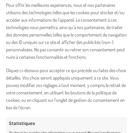
Pour offrir les meilleures expériences, nous et nos partenaires
utilisons des technologies telles que les cookies pour stocker et/ou
TRUFFE & MOUSTACHE
accéder aux informations de l’appareil. Le consentement à ces
technologies nous permettra, ainsi qu’à nos partenaires, de traiter
Notre histoire
des données personnelles telles que le comportement de navigation
ou des ID uniques sur ce site et afficher des publicités (non-)
Notre concept
personnalisées. Ne pas consentir ou retirer son consentement peut
nuire à certaines fonctionnalités et fonctions.
Témoignages
Cliquez ci-dessous pour accepter ce qui précède ou faites des choix
Notre boutique en ligne
détaillés. Vos choix seront appliqués uniquement à ce site. Vous
Où nous trouver ?
pouvez modifier vos réglages à tout moment, y compris le retrait de
votre consentement, en utilisant les boutons de la politique de
cookies, ou en cliquant sur l’onglet de gestion du consentement en
ON PENSE À VOUS !
bas de l’écran.
Garantie satisfait ou remboursé
Statistiques
Stocker et/ou accéder à des informations sur un appareil, Mesurer la performance