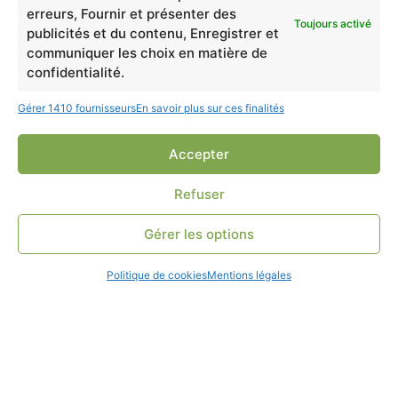
erreurs, Fournir et présenter des
Toujours activé
NEWSLETTER
publicités et du contenu, Enregistrer et
communiquer les choix en matière de
Rejoignez la famille Truffe & Moustache et bénéficiez d’un code promo
confidentialité.
exclusif ! Soyez les premiers à découvrir toutes nos actualités en avant-
première.
Gérer 1410 fournisseurs
En savoir plus sur ces finalités
Accepter
En cochant cette case, j’accepte de recevoir la newsletter du site
de Truffe & Moustache.
Refuser
Gérer les options
Politique de cookies
Mentions légales
Newsletter Truffe et Moustache