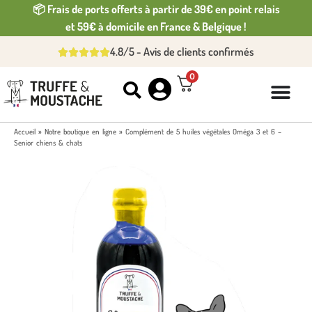
📦 Frais de ports offerts à partir de 39€ en point relais
et 59€ à domicile en France & Belgique !
4.8/5 - Avis de clients confirmés
0
Accueil
»
Notre boutique en ligne
»
Complément de 5 huiles végétales Oméga 3 et 6 –
Senior chiens & chats