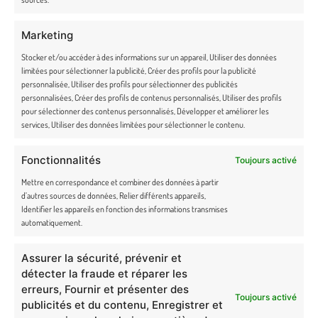
36 route du Pont noir, 36200 Badecon-le-Pin
Marketing
Stocker et/ou accéder à des informations sur un appareil, Utiliser des données
limitées pour sélectionner la publicité, Créer des profils pour la publicité
personnalisée, Utiliser des profils pour sélectionner des publicités
NEWSLETTER
personnalisées, Créer des profils de contenus personnalisés, Utiliser des profils
pour sélectionner des contenus personnalisés, Développer et améliorer les
Rejoignez la famille Truffe & Moustache et bénéficiez d’un code promo
services, Utiliser des données limitées pour sélectionner le contenu.
exclusif ! Soyez les premiers à découvrir toutes nos actualités en avant-
première.
Fonctionnalités
Toujours activé
Mettre en correspondance et combiner des données à partir
En cochant cette case, j’accepte de recevoir la newsletter du site
d’autres sources de données, Relier différents appareils,
Identifier les appareils en fonction des informations transmises
de Truffe & Moustache.
automatiquement.
Assurer la sécurité, prévenir et
détecter la fraude et réparer les
erreurs, Fournir et présenter des
Toujours activé
Newsletter Truffe et Moustache
publicités et du contenu, Enregistrer et