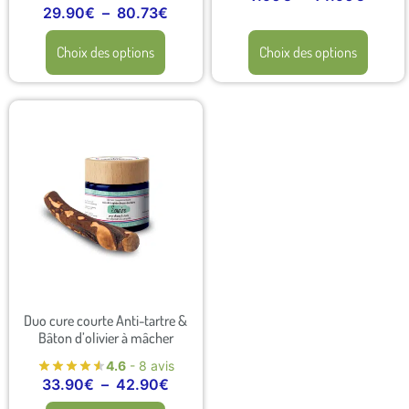
29.90
€
–
80.73
€
Choix des options
Choix des options
Duo cure courte Anti-tartre &
Bâton d’olivier à mâcher
4.6
- 8 avis
33.90
€
–
42.90
€