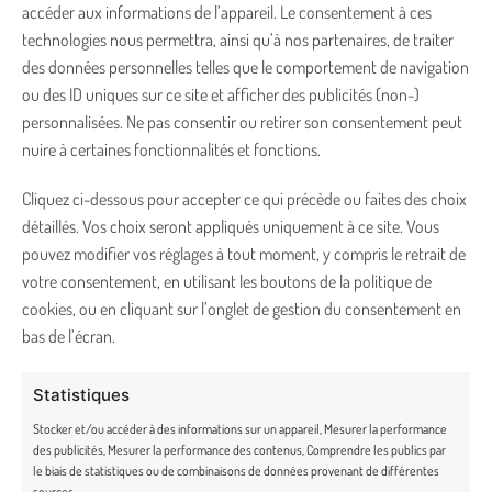
accéder aux informations de l’appareil. Le consentement à ces
ON PENSE À VOUS !
technologies nous permettra, ainsi qu’à nos partenaires, de traiter
Garantie satisfait ou remboursé
des données personnelles telles que le comportement de navigation
ou des ID uniques sur ce site et afficher des publicités (non-)
Foire aux Questions
personnalisées. Ne pas consentir ou retirer son consentement peut
nuire à certaines fonctionnalités et fonctions.
Carte cadeau
Cliquez ci-dessous pour accepter ce qui précède ou faites des choix
Fidélité
détaillés. Vos choix seront appliqués uniquement à ce site. Vous
pouvez modifier vos réglages à tout moment, y compris le retrait de
Rétractation et retours
votre consentement, en utilisant les boutons de la politique de
CONTACT
cookies, ou en cliquant sur l’onglet de gestion du consentement en
bas de l’écran.
bonjour@truffe-moustache.com
Statistiques
02 54 34 26 78
Stocker et/ou accéder à des informations sur un appareil, Mesurer la performance
des publicités, Mesurer la performance des contenus, Comprendre les publics par
Lundi – vendredi de 9h30 à 17h30
le biais de statistiques ou de combinaisons de données provenant de différentes
sources.