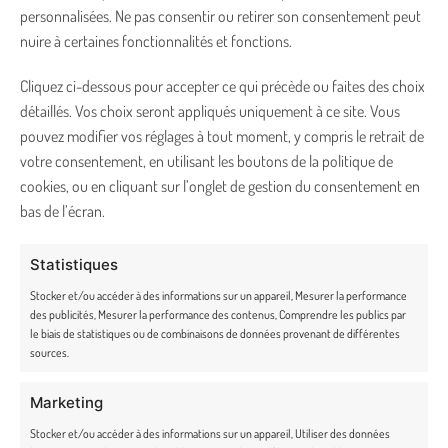
Foire aux Questions
personnalisées. Ne pas consentir ou retirer son consentement peut
nuire à certaines fonctionnalités et fonctions.
Carte cadeau
Cliquez ci-dessous pour accepter ce qui précède ou faites des choix
Fidélité
détaillés. Vos choix seront appliqués uniquement à ce site. Vous
pouvez modifier vos réglages à tout moment, y compris le retrait de
Rétractation et retours
votre consentement, en utilisant les boutons de la politique de
CONTACT
cookies, ou en cliquant sur l’onglet de gestion du consentement en
bas de l’écran.
bonjour@truffe-moustache.com
Statistiques
02 54 34 26 78
Stocker et/ou accéder à des informations sur un appareil, Mesurer la performance
des publicités, Mesurer la performance des contenus, Comprendre les publics par
Lundi – vendredi de 9h30 à 17h30
le biais de statistiques ou de combinaisons de données provenant de différentes
sources.
36 route du Pont noir, 36200 Badecon-le-Pin
Marketing
Stocker et/ou accéder à des informations sur un appareil, Utiliser des données