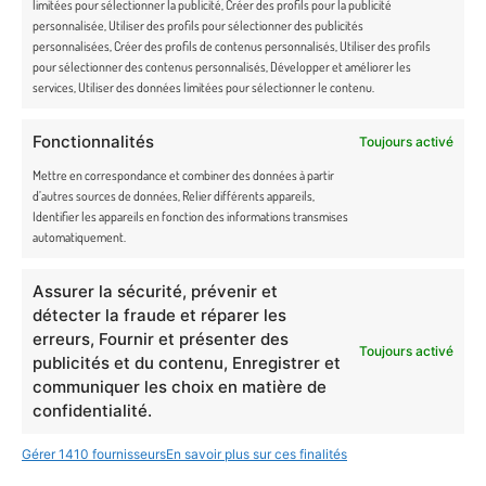
limitées pour sélectionner la publicité, Créer des profils pour la publicité
personnalisée, Utiliser des profils pour sélectionner des publicités
NEWSLETTER
personnalisées, Créer des profils de contenus personnalisés, Utiliser des profils
pour sélectionner des contenus personnalisés, Développer et améliorer les
Rejoignez la famille Truffe & Moustache et bénéficiez d’un code promo
services, Utiliser des données limitées pour sélectionner le contenu.
exclusif ! Soyez les premiers à découvrir toutes nos actualités en avant-
première.
Fonctionnalités
Toujours activé
Mettre en correspondance et combiner des données à partir
En cochant cette case, j’accepte de recevoir la newsletter du site
d’autres sources de données, Relier différents appareils,
Identifier les appareils en fonction des informations transmises
de Truffe & Moustache.
automatiquement.
Assurer la sécurité, prévenir et
détecter la fraude et réparer les
erreurs, Fournir et présenter des
Toujours activé
Newsletter Truffe et Moustache
publicités et du contenu, Enregistrer et
communiquer les choix en matière de
confidentialité.
Gérer 1410 fournisseurs
En savoir plus sur ces finalités