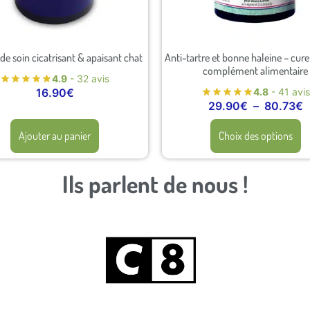
e soin cicatrisant & apaisant chat
Anti-tartre et bonne haleine – cure
complément alimentaire
4.9
- 32 avis
4.8
- 41 avis
16.90
€
29.90
€
–
80.73
€
Ajouter au panier
Choix des options
Ils parlent de nous !