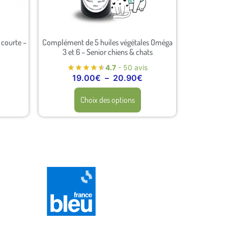
 courte –
Complément de 5 huiles végétales Oméga
3 et 6 – Senior chiens & chats
4.7
- 50 avis
19.00
€
–
20.90
€
Choix des options