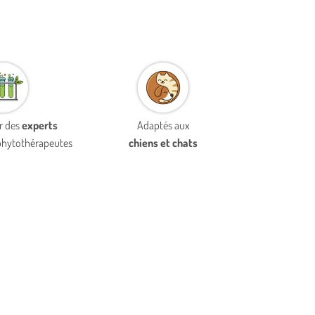
r des
experts
Adaptés aux
 phytothérapeutes
chiens et chats
PEAU & PELAGE