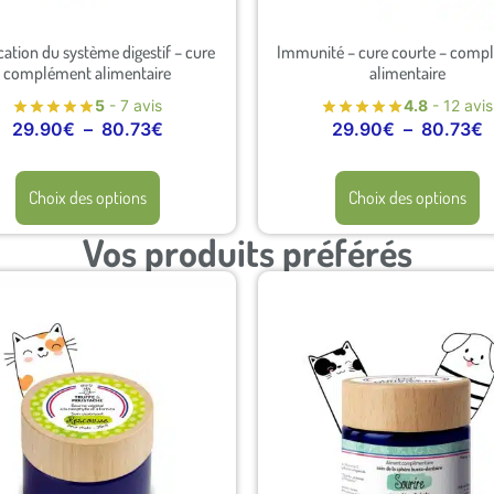
cation du système digestif – cure
Immunité – cure courte – comp
complément alimentaire
alimentaire
5
- 7 avis
4.8
- 12 avis
29.90
€
–
80.73
€
29.90
€
–
80.73
€
Choix des options
Choix des options
Vos produits préférés