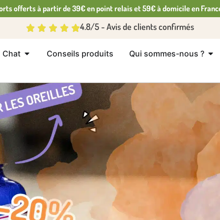
orts offerts à partir de 39€ en point relais et 59€ à domicile en Franc
4.8/5 - Avis de clients confirmés
Chat
Conseils produits
Qui sommes-nous ?