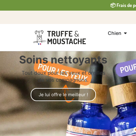
📦 Frais de p
Chien
Soins nettoyants
Tout doux pour les yeux et oreilles
de vos compagnons.
Je lui offre le meilleur !