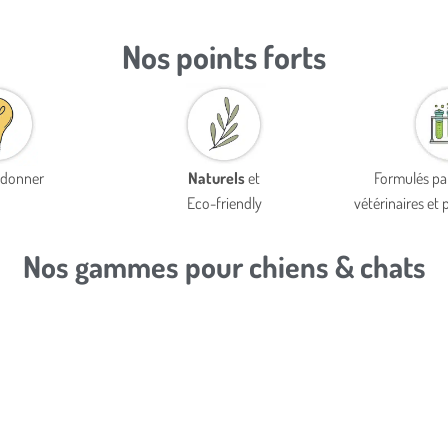
Nos points forts
à donner
Naturels
et
Formulés pa
Eco-friendly
vétérinaires et
Nos gammes pour chiens & chats
CALME, RELAXATION & ANTI-
STRESS