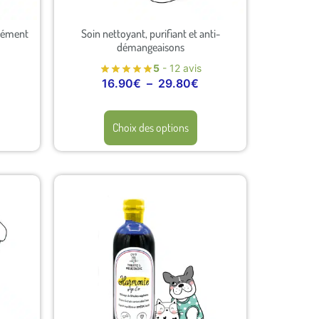
lément
Soin nettoyant, purifiant et anti-
démangeaisons
5
- 12 avis
16.90
€
–
29.80
€
Choix des options