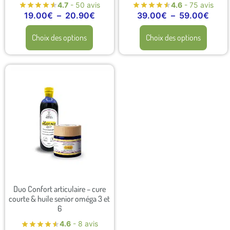
4.7
- 50 avis
4.6
- 75 avis
19.00
€
–
20.90
€
39.00
€
–
59.00
€
Choix des options
Choix des options
Duo Confort articulaire – cure
courte & huile senior oméga 3 et
6
4.6
- 8 avis