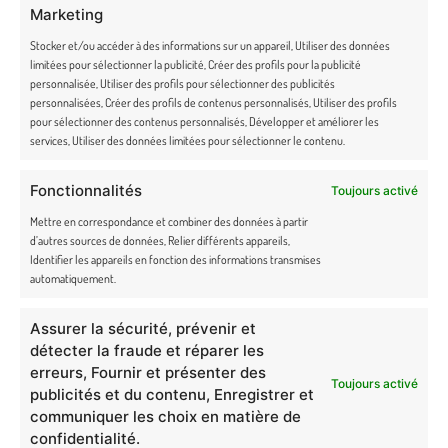
Marketing
Stocker et/ou accéder à des informations sur un appareil, Utiliser des données
limitées pour sélectionner la publicité, Créer des profils pour la publicité
personnalisée, Utiliser des profils pour sélectionner des publicités
NEWSLETTER
personnalisées, Créer des profils de contenus personnalisés, Utiliser des profils
pour sélectionner des contenus personnalisés, Développer et améliorer les
Rejoignez la famille Truffe & Moustache et bénéficiez d’un code promo
services, Utiliser des données limitées pour sélectionner le contenu.
exclusif ! Soyez les premiers à découvrir toutes nos actualités en avant-
première.
Fonctionnalités
Toujours activé
Mettre en correspondance et combiner des données à partir
En cochant cette case, j’accepte de recevoir la newsletter du site
d’autres sources de données, Relier différents appareils,
Identifier les appareils en fonction des informations transmises
de Truffe & Moustache.
automatiquement.
Assurer la sécurité, prévenir et
détecter la fraude et réparer les
erreurs, Fournir et présenter des
Toujours activé
Newsletter Truffe et Moustache
publicités et du contenu, Enregistrer et
communiquer les choix en matière de
confidentialité.