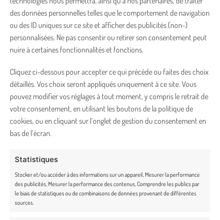
technologies nous permettra, ainsi qu’à nos partenaires, de traiter
Garantie satisfait ou remboursé
des données personnelles telles que le comportement de navigation
ou des ID uniques sur ce site et afficher des publicités (non-)
Foire aux Questions
personnalisées. Ne pas consentir ou retirer son consentement peut
nuire à certaines fonctionnalités et fonctions.
Carte cadeau
Cliquez ci-dessous pour accepter ce qui précède ou faites des choix
Fidélité
détaillés. Vos choix seront appliqués uniquement à ce site. Vous
pouvez modifier vos réglages à tout moment, y compris le retrait de
Rétractation et retours
votre consentement, en utilisant les boutons de la politique de
CONTACT
cookies, ou en cliquant sur l’onglet de gestion du consentement en
bas de l’écran.
bonjour@truffe-moustache.com
Statistiques
02 54 34 26 78
Stocker et/ou accéder à des informations sur un appareil, Mesurer la performance
des publicités, Mesurer la performance des contenus, Comprendre les publics par
Lundi – vendredi de 9h30 à 17h30
le biais de statistiques ou de combinaisons de données provenant de différentes
sources.
36 route du Pont noir, 36200 Badecon-le-Pin