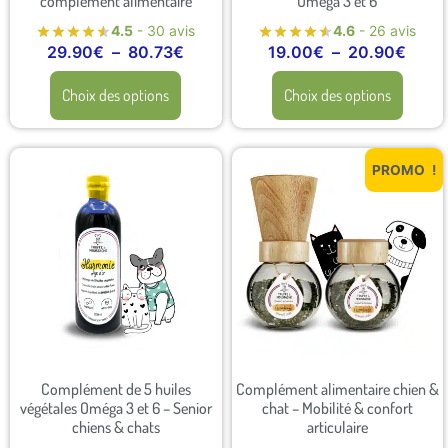
complément alimentaire
Oméga 3 et 6
4.5
- 30 avis
4.6
- 26 avis
29.90
€
–
80.73
€
19.00
€
–
20.90
€
Choix des options
Choix des options
PROMO !
Complément de 5 huiles
Complément alimentaire chien &
végétales Oméga 3 et 6 – Senior
chat – Mobilité & confort
chiens & chats
articulaire