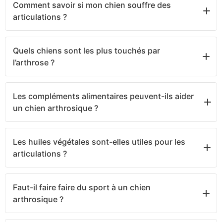
Comment savoir si mon chien souffre des
articulations ?
Un chien souffrant des articulations peut présenter
Quels chiens sont les plus touchés par
une raideur, une baisse d’activité, des difficultés à se
l’arthrose ?
lever ou une gêne après l’effort.
Les chiens seniors, les grands chiens et les chiens
Les compléments alimentaires peuvent-ils aider
très actifs sont plus concernés par les sensibilités
un chien arthrosique ?
articulaires.
Certains compléments alimentaires sont utilisés
Les huiles végétales sont-elles utiles pour les
pour accompagner le confort articulaire et soutenir
articulations ?
la mobilité du chien au quotidien.
Les huiles riches en oméga 3 et 6 participent au
Faut-il faire faire du sport à un chien
bien-être général et peuvent accompagner le
arthrosique ?
confort articulaire du chien.