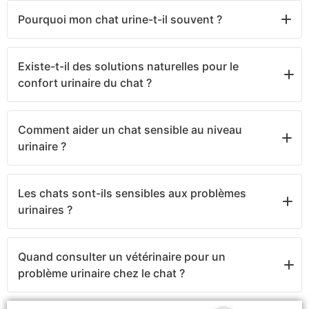
Des passages fréquents à la litière, des difficultés à
Pourquoi mon chat urine-t-il souvent ?
uriner ou des changements de comportement
peuvent parfois évoquer une gêne urinaire.
Cela peut être lié à une sensibilité urinaire ou à un
Existe-t-il des solutions naturelles pour le
inconfort nécessitant une attention particulière.
confort urinaire du chat ?
Oui, certains compléments naturels sont formulés
Comment aider un chat sensible au niveau
pour accompagner l’équilibre et le bien-être urinaire
urinaire ?
du chat.
Une bonne hydratation, une alimentation adaptée et
Les chats sont-ils sensibles aux problèmes
des soins ciblés peuvent aider à soutenir son
urinaires ?
confort urinaire.
Oui, certains chats peuvent présenter des
Quand consulter un vétérinaire pour un
sensibilités urinaires au cours de leur vie.
problème urinaire chez le chat ?