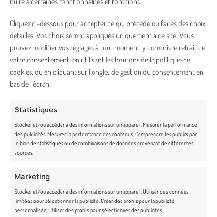
nuire à certaines fonctionnalités et fonctions.
Carte cadeau
Cliquez ci-dessous pour accepter ce qui précède ou faites des choix
Fidélité
détaillés. Vos choix seront appliqués uniquement à ce site. Vous
pouvez modifier vos réglages à tout moment, y compris le retrait de
Rétractation et retours
votre consentement, en utilisant les boutons de la politique de
CONTACT
cookies, ou en cliquant sur l’onglet de gestion du consentement en
bas de l’écran.
bonjour@truffe-moustache.com
Statistiques
02 54 34 26 78
Stocker et/ou accéder à des informations sur un appareil, Mesurer la performance
des publicités, Mesurer la performance des contenus, Comprendre les publics par
Lundi – vendredi de 9h30 à 17h30
le biais de statistiques ou de combinaisons de données provenant de différentes
sources.
36 route du Pont noir, 36200 Badecon-le-Pin
Marketing
Stocker et/ou accéder à des informations sur un appareil, Utiliser des données
limitées pour sélectionner la publicité, Créer des profils pour la publicité
personnalisée, Utiliser des profils pour sélectionner des publicités
NEWSLETTER