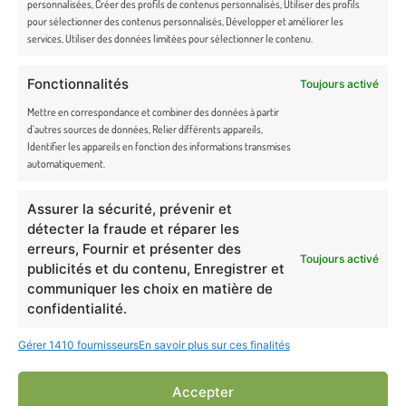
personnalisées, Créer des profils de contenus personnalisés, Utiliser des profils
pour sélectionner des contenus personnalisés, Développer et améliorer les
Rejoignez la famille Truffe & Moustache et bénéficiez d’un code promo
services, Utiliser des données limitées pour sélectionner le contenu.
exclusif ! Soyez les premiers à découvrir toutes nos actualités en avant-
première.
Fonctionnalités
Toujours activé
Mettre en correspondance et combiner des données à partir
En cochant cette case, j’accepte de recevoir la newsletter du site
d’autres sources de données, Relier différents appareils,
Identifier les appareils en fonction des informations transmises
de Truffe & Moustache.
automatiquement.
Assurer la sécurité, prévenir et
détecter la fraude et réparer les
erreurs, Fournir et présenter des
Toujours activé
Newsletter Truffe et Moustache
publicités et du contenu, Enregistrer et
communiquer les choix en matière de
confidentialité.
Gérer 1410 fournisseurs
En savoir plus sur ces finalités
Accepter