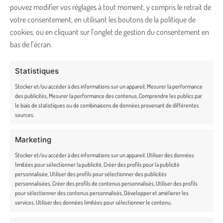
pouvez modifier vos réglages à tout moment, y compris le retrait de
Rétractation et retours
votre consentement, en utilisant les boutons de la politique de
CONTACT
cookies, ou en cliquant sur l’onglet de gestion du consentement en
bas de l’écran.
bonjour@truffe-moustache.com
Statistiques
02 54 34 26 78
Stocker et/ou accéder à des informations sur un appareil, Mesurer la performance
des publicités, Mesurer la performance des contenus, Comprendre les publics par
Lundi – vendredi de 9h30 à 17h30
le biais de statistiques ou de combinaisons de données provenant de différentes
sources.
36 route du Pont noir, 36200 Badecon-le-Pin
Marketing
Stocker et/ou accéder à des informations sur un appareil, Utiliser des données
limitées pour sélectionner la publicité, Créer des profils pour la publicité
personnalisée, Utiliser des profils pour sélectionner des publicités
NEWSLETTER
personnalisées, Créer des profils de contenus personnalisés, Utiliser des profils
pour sélectionner des contenus personnalisés, Développer et améliorer les
Rejoignez la famille Truffe & Moustache et bénéficiez d’un code promo
services, Utiliser des données limitées pour sélectionner le contenu.
exclusif ! Soyez les premiers à découvrir toutes nos actualités en avant-
première.