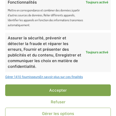
Fonctionnalités
Toujours activé
Mettre en correspondance et combiner des données à partir
En cochant cette case, j’accepte de recevoir la newsletter du site
d’autres sources de données, Relier différents appareils,
Identifier les appareils en fonction des informations transmises
de Truffe & Moustache.
automatiquement.
Assurer la sécurité, prévenir et
détecter la fraude et réparer les
erreurs, Fournir et présenter des
Toujours activé
Newsletter Truffe et Moustache
publicités et du contenu, Enregistrer et
communiquer les choix en matière de
confidentialité.
Gérer 1410 fournisseurs
En savoir plus sur ces finalités
Accepter
Refuser
Gérer les options