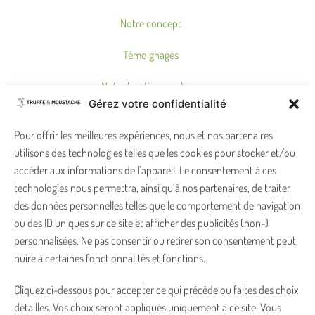
Notre concept
Témoignages
Notre boutique en ligne
Gérez votre confidentialité
Où nous trouver ?
Pour offrir les meilleures expériences, nous et nos partenaires
utilisons des technologies telles que les cookies pour stocker et/ou
accéder aux informations de l’appareil. Le consentement à ces
ON PENSE À VOUS !
technologies nous permettra, ainsi qu’à nos partenaires, de traiter
Garantie satisfait ou remboursé
des données personnelles telles que le comportement de navigation
ou des ID uniques sur ce site et afficher des publicités (non-)
Foire aux Questions
personnalisées. Ne pas consentir ou retirer son consentement peut
nuire à certaines fonctionnalités et fonctions.
Carte cadeau
Cliquez ci-dessous pour accepter ce qui précède ou faites des choix
Fidélité
détaillés. Vos choix seront appliqués uniquement à ce site. Vous