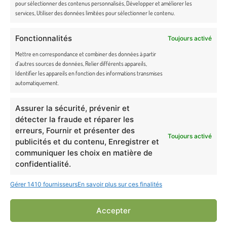
pour sélectionner des contenus personnalisés, Développer et améliorer les
Rejoignez la famille Truffe & Moustache et bénéficiez d’un code promo
services, Utiliser des données limitées pour sélectionner le contenu.
exclusif ! Soyez les premiers à découvrir toutes nos actualités en avant-
première.
Fonctionnalités
Toujours activé
Mettre en correspondance et combiner des données à partir
En cochant cette case, j’accepte de recevoir la newsletter du site
d’autres sources de données, Relier différents appareils,
Identifier les appareils en fonction des informations transmises
de Truffe & Moustache.
automatiquement.
Assurer la sécurité, prévenir et
détecter la fraude et réparer les
erreurs, Fournir et présenter des
Toujours activé
Newsletter Truffe et Moustache
publicités et du contenu, Enregistrer et
communiquer les choix en matière de
confidentialité.
Gérer 1410 fournisseurs
En savoir plus sur ces finalités
Accepter