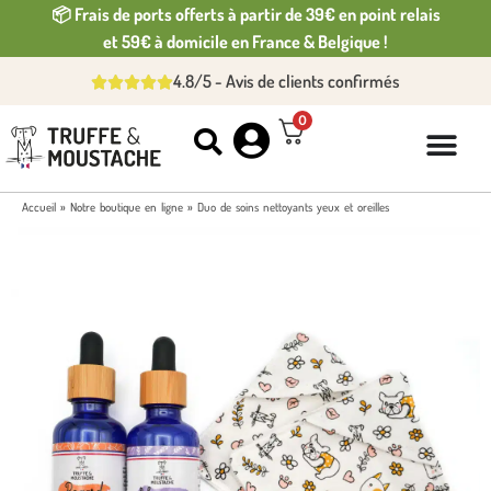
📦 Frais de ports offerts à partir de 39€ en point relais
et 59€ à domicile en France & Belgique !
4.8/5 - Avis de clients confirmés
0
Accueil
»
Notre boutique en ligne
»
Duo de soins nettoyants yeux et oreilles