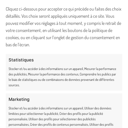
Cliquez ci-dessous pour accepter ce qui précède ou faites des choix
Fidélité
détaillés. Vos choix seront appliqués uniquement à ce site. Vous
pouvez modifier vos réglages à tout moment, y compris le retrait de
Rétractation et retours
votre consentement, en utilisant les boutons de la politique de
CONTACT
cookies, ou en cliquant sur l’onglet de gestion du consentement en
bas de l’écran.
bonjour@truffe-moustache.com
Statistiques
02 54 34 26 78
Stocker et/ou accéder à des informations sur un appareil, Mesurer la performance
des publicités, Mesurer la performance des contenus, Comprendre les publics par
Lundi – vendredi de 9h30 à 17h30
le biais de statistiques ou de combinaisons de données provenant de différentes
sources.
36 route du Pont noir, 36200 Badecon-le-Pin
Marketing
Stocker et/ou accéder à des informations sur un appareil, Utiliser des données
limitées pour sélectionner la publicité, Créer des profils pour la publicité
personnalisée, Utiliser des profils pour sélectionner des publicités
NEWSLETTER
personnalisées, Créer des profils de contenus personnalisés, Utiliser des profils