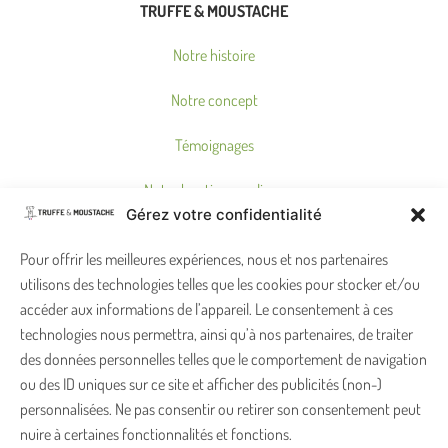
TRUFFE & MOUSTACHE
Notre histoire
Notre concept
Témoignages
Notre boutique en ligne
Gérez votre confidentialité
Où nous trouver ?
Pour offrir les meilleures expériences, nous et nos partenaires
utilisons des technologies telles que les cookies pour stocker et/ou
accéder aux informations de l’appareil. Le consentement à ces
ON PENSE À VOUS !
technologies nous permettra, ainsi qu’à nos partenaires, de traiter
Garantie satisfait ou remboursé
des données personnelles telles que le comportement de navigation
ou des ID uniques sur ce site et afficher des publicités (non-)
Foire aux Questions
personnalisées. Ne pas consentir ou retirer son consentement peut
nuire à certaines fonctionnalités et fonctions.
Carte cadeau