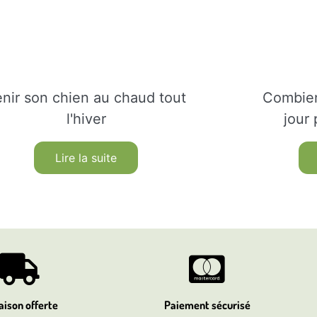
enir son chien au chaud tout
Combien
l'hiver
jour
Lire la suite
aison offerte
Paiement sécurisé