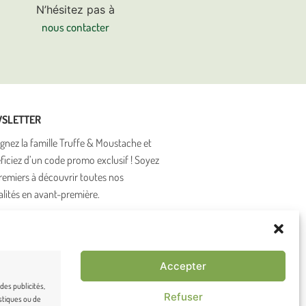
N’hésitez pas à
nous contacter
SLETTER
ignez la famille Truffe & Moustache et
ficiez d’un code promo exclusif ! Soyez
premiers à découvrir toutes nos
alités en avant-première.
cochant cette case, j’accepte de
evoir la newsletter du site de Truffe &
Accepter
ustache.
des publicités,
Refuser
stiques ou de