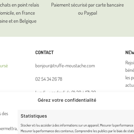
chats en point relais
Paiement sécurisé par carte bancaire
domicile, en France
ou Paypal
aine et en Belgique
CONTACT
NEW
Rejo
oursé
bonjour@truffe-moustache.com
béné
les 
02 54 34 26 78
actu
Lundi – vendredi de 9h30 à 17h30
Gérez votre confidentialité
En 
36 route du Pont noir, 36200 Badecon-le-Pin
rec
s des
Statistiques
Mo
Stocker et/ou accéder à des informations sur un appareil, Mesurer la performance 
permettra,
Mesurer la performance des contenus, Comprendre les publics par le biais de stati