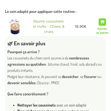
Le soin adapté pour appliquer cette routine :
Miniature
Nom
Prix
Baume coussinets
et truffe - Chiens &
16.90
€
chats
🌿
En savoir plus
Pourquoi ça arrive ?
Les coussinets du chien sont soumis à de
nombreuses
agressions au quotidien
: bitume chaud, froid, sols abrasifs ou
produits irritants.
Malgré leur résistance, ils peuvent se
dessécher
, se
fissurer
ou
devenir sensibles
(Source : PMD)
.
Que faire concrètement ?
Nettoyer les coussinets
avec un soin adapté
Bien sécher
après chaque sortie, surtout en cas