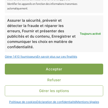
Identifier les appareils en fonction des informations transmises
automatiquement.
Assurer la sécurité, prévenir et
détecter la fraude et réparer les
erreurs, Fournir et présenter des
Toujours activé
publicités et du contenu, Enregistrer et
communiquer les choix en matière de
confidentialité.
Gérer 1410 fournisseurs
En savoir plus sur ces finalités
Accepter
Refuser
À propos de Truffe &
Gérer les options
Moustache
Chez
Truffe & Moustache
, nous croyons qu’un animal en
Politique de cookies
Déclaration de confidentialité
Mentions légales
bonne santé, c’est avant tout un animal bien accompagné.