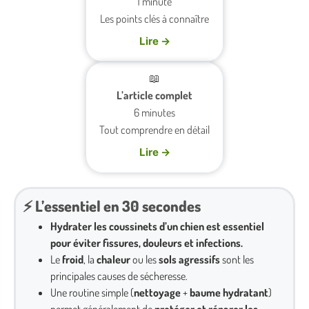
1 minute
Les points clés à connaître
Lire →
📖
L’article complet
6 minutes
Tout comprendre en détail
Lire →
⚡ L’essentiel en 30 secondes
Hydrater les coussinets d’un chien est essentiel
pour éviter fissures, douleurs et infections.
Le
froid
, la
chaleur
ou les
sols agressifs
sont les
principales causes de sécheresse.
Une routine simple (
nettoyage
+
baume hydratant
)
permet généralement de
protéger et réparer les