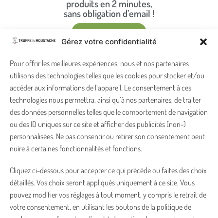
produits en 2 minutes,
sans obligation d’email !
Demander conseil
Gérez votre confidentialité
Pour offrir les meilleures expériences, nous et nos partenaires
FAQ : Hydrater les coussinets
utilisons des technologies telles que les cookies pour stocker et/ou
d'un chien
accéder aux informations de l’appareil. Le consentement à ces
technologies nous permettra, ainsi qu’à nos partenaires, de traiter
1. Pourquoi les coussinets de mon chien ont-
des données personnelles telles que le comportement de navigation
ils secs ?
ou des ID uniques sur ce site et afficher des publicités (non-)
personnalisées. Ne pas consentir ou retirer son consentement peut
Les coussinets d’un chien peuvent devenir secs à cause du froid, de
nuire à certaines fonctionnalités et fonctions.
2. Comment hydrater les coussinets d’un
la chaleur, des sols abrasifs, des longues promenades, du léchage
chien ?
Cliquez ci-dessous pour accepter ce qui précède ou faites des choix
répété ou d’un manque d’entretien. Avec le temps, la peau peut
détaillés. Vos choix seront appliqués uniquement à ce site. Vous
devenir plus rugueuse, perdre en souplesse et finir par se
Il faut commencer par nettoyer et sécher délicatement les
3. Que faire si les coussinets de mon chien
pouvez modifier vos réglages à tout moment, y compris le retrait de
craqueler.
coussinets, puis appliquer un soin adapté. Une routine régulière
sont craquelés ?
votre consentement, en utilisant les boutons de la politique de